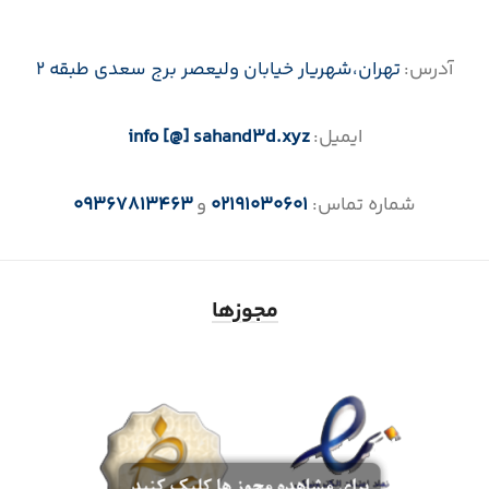
آدرس:
تهران،‌شهریار خیابان ولیعصر برج سعدی طبقه 2
ایمیل:
info [@] sahand3d.xyz
شماره تماس:
02191030601
و
09367813463
مجوزها