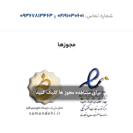
شماره تماس:
02191030601
و
09367813463
مجوزها