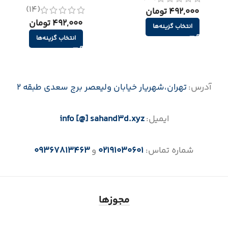
(14)
492,000 تومان
492,000 تومان
انتخاب گزینه‌ها
انتخاب گزینه‌ها
آدرس:
تهران،‌شهریار خیابان ولیعصر برج سعدی طبقه 2
ایمیل:
info [@] sahand3d.xyz
شماره تماس:
02191030601
و
09367813463
مجوزها