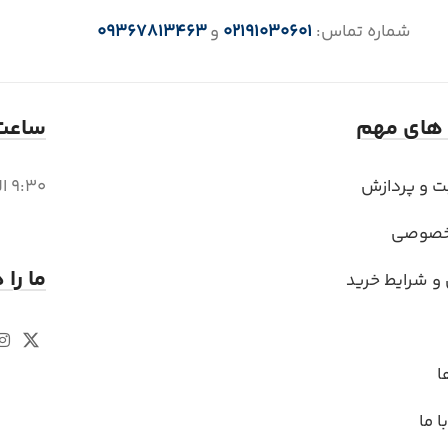
شماره تماس:
02191030601
و
09367813463
 های مهم
ساعت 
بت و پردازش
9:30 الی 18 (6 بعد از ظهر)
خصوصی
ما را 
 و شرایط خرید
ا
 ما