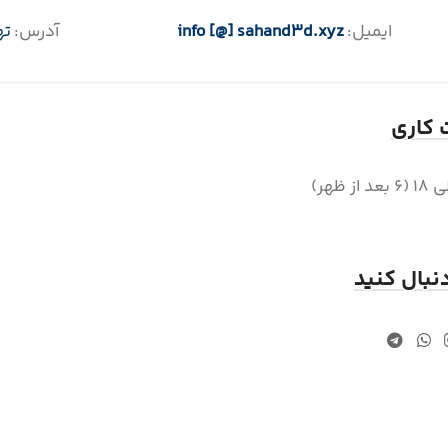
ایمیل:
info [@] sahand3d.xyz
آدرس:
ته
کاری
دنبال کنید