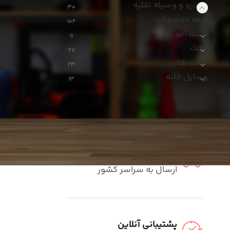
خودرو و وسیله نقلیه
30
همه محصولات
102
ماکت آموزشی
11
گجت
27
ماکت ها
23
وسایل خانه
13
ارسال فوری
ارسال به سراسر کشور
پشتیبانی آنلاین