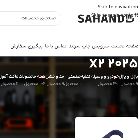
شما از خارج از ایران به وبسایت متصل شده اید و سفارش شما ثبت نمی شود. لطفا از اینترنت
Skip to navigation
Skip to main content
فحه نخست
سرویس چاپ سهند
تماس با ما
پیگیری سفارش
X2 2025
بازی و پازل
خودرو و وسیله نقلیه
صنعتی
مد و فشن
همه محصولات
ماکت آموز
9 محصول
30 محصول
1 محصول
9 محصول
102 محصول
11 محصول
خانه
خودرو و وسیله نقلیه
bmw
X2 2025