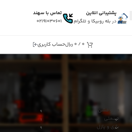
پشتیبانی انلاین
تماس با سهند
در
بله
روبیکا
و
تلگرام
۰۲۱۹۱۰۳۰۶۰۱
حساب کاربری
0
/
0
ریال
دسته بندی ها
مد و فشن
9
صنعتی
1
بازی و پازل
9