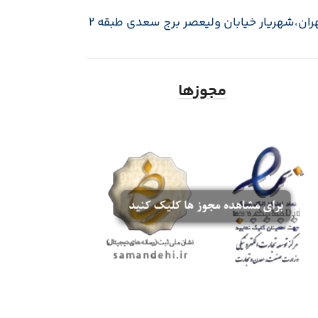
ران،‌شهریار خیابان ولیعصر برج سعدی طبقه 2
مجوزها