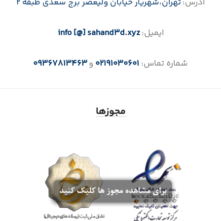
آدرس:
تهران،‌شهریار خیابان ولیعصر برج سعدی طبقه 2
ایمیل:
info [@] sahand3d.xyz
شماره تماس:
02191030601
و
09367813463
مجوزها