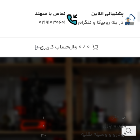
پشتیبانی انلاین
تماس با سهند
در
بله
روبیکا
و
تلگرام
۰۲۱۹۱۰۳۰۶۰۱
حساب کاربری
0
/
0
ریال
دسته بندی ها
صنعتی
1
بازی و پازل
9
خودرو و وسیله نقلیه
30