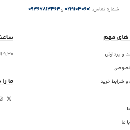
شماره تماس:
02191030601
و
09367813463
 های مهم
ساعت 
بت و پردازش
9:30 الی 18 (6 بعد از ظهر)
خصوصی
ما را 
 و شرایط خرید
ا
 ما