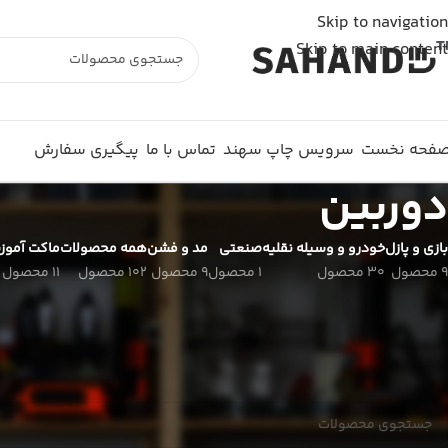
شما از خارج از ایران به وبسایت متصل شده اید و سفارش شما ثبت نمی شود. لطفا از اینترنت
Skip to navigation
Skip to main content
فحه نخست
سرویس چاپ سهند
تماس با ما
پیگیری سفارش
دوربین
بازی و پازل
خودرو و وسیله نقلیه
صنعتی
مد و فشن
همه محصولات
ماکت آموز
9 محصول
30 محصول
1 محصول
9 محصول
102 محصول
11 محصول
خانه
گجت
دوربین
هیچ محصولی یافت نشد.