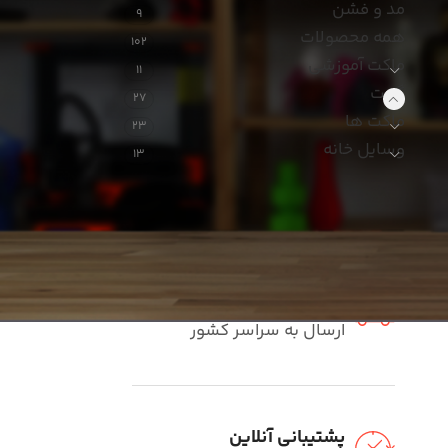
مد و فشن
9
همه محصولات
102
ماکت آموزشی
11
گجت
27
ماکت ها
23
وسایل خانه
13
ارسال فوری
ارسال به سراسر کشور
پشتیبانی آنلاین