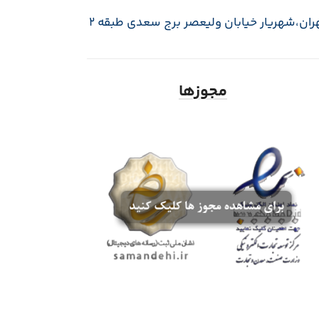
ران،‌شهریار خیابان ولیعصر برج سعدی طبقه 2
مجوزها