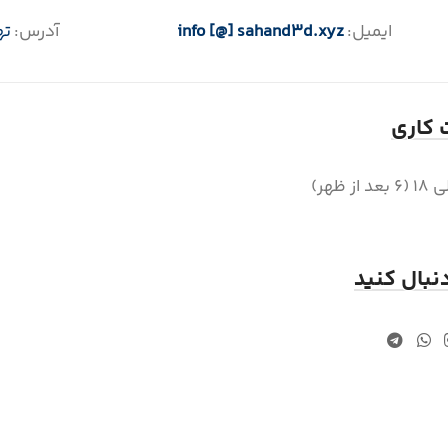
ایمیل:
info [@] sahand3d.xyz
آدرس:
ته
کاری
دنبال کنید