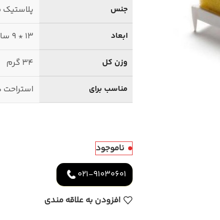
جنس
پلاستیک 
ابعاد
13 * 9 سانتیمتر
وزن کل
34 گرم
مناسب برای
استراحت د
ناموجود
021-91030601
افزودن به علاقه مندی