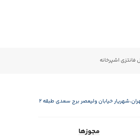
 فانتزی اشپرخانه
ران،‌شهریار خیابان ولیعصر برج سعدی طبقه 2
مجوزها