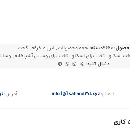
حصول:
6620
دسته:
همه محصولات
,
ابزار متفرقه
,
گجت
خت اسکاچ
,
تخت برای اسکاچ
,
تخت برای وسایل آشپزخانه
,
وسایل
دنبال کنید:
ایمیل:
info [@] sahand3d.xyz
آدرس:
ته
کاری