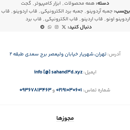
دسته:
همه محصولات
,
ابزار کامپیوتر
,
گجت
برچسب:
جعبه آردوینو
,
جعبه برد الکترونیکی
,
قاب اردوینو
,
قاب
اردوینو اونو
,
قاب اردینو
,
قاب الکترونیکی
,
قاب برد
دنبال کنید:
آدرس:
تهران،‌شهریار خیابان ولیعصر برج سعدی طبقه 2
ایمیل:
info [@] sahand3d.xyz
شماره تماس:
02191030601
و
09367813463
مجوزها