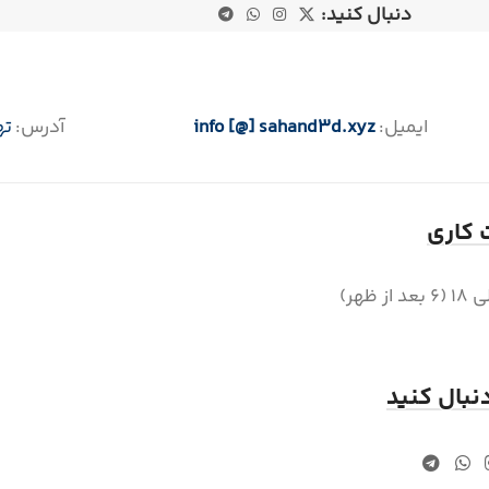
دنبال کنید:
ایمیل:
info [@] sahand3d.xyz
آدرس:
ته
کاری
دنبال کنید