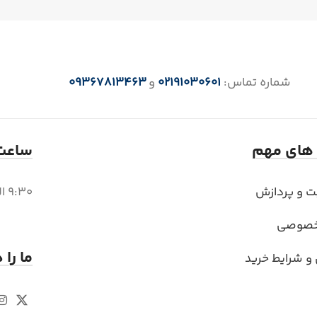
شماره تماس:
02191030601
و
09367813463
 های مهم
ساعت 
بت و پردازش
9:30 الی 18 (6 بعد از ظهر)
خصوصی
ما را 
 و شرایط خرید