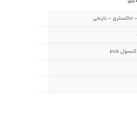
بازی
حاکستری – نارنجی
نسول ps5