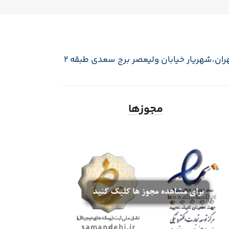
ران،‌شهریار خیابان ولیعصر برج سعدی طبقه 2
مجوزها