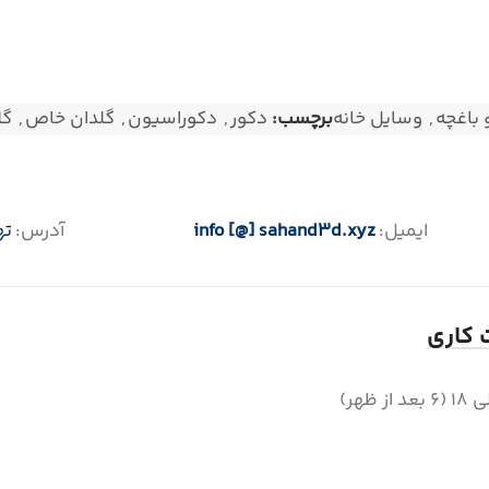
 باغچه
,
وسایل خانه
برچسب:
دکور
,
دکوراسیون
,
گلدان خاص
,
گل
ایمیل:
info [@] sahand3d.xyz
آدرس:
ته
کاری