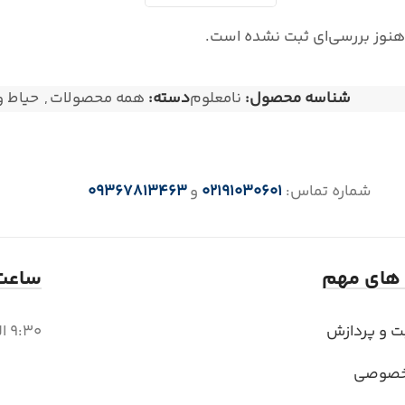
هنوز بررسی‌ای ثبت نشده است.
شناسه محصول:
نامعلوم
دسته:
همه محصولات
,
حیاط و
شماره تماس:
02191030601
و
09367813463
 های مهم
ساعت 
بت و پردازش
9:30 الی 18 (6 بعد از ظهر)
خصوصی