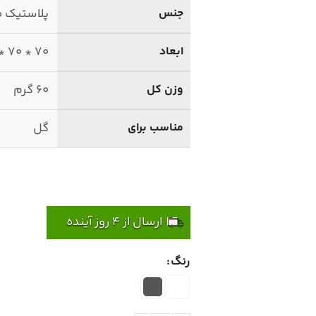
جنس
پلاستیک 
ابعاد
70 * 70 * 190 میلی متر
وزن کل
60 گرم
مناسب برای
گل
ارسال از 4 روز آینده
رنگ