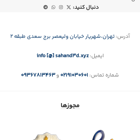
دنبال کنید:
آدرس:
تهران،‌شهریار خیابان ولیعصر برج سعدی طبقه 2
ایمیل:
info [@] sahand3d.xyz
شماره تماس:
02191030601
و
09367813463
مجوزها