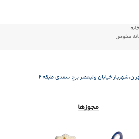
انه
انه مخوص
ران،‌شهریار خیابان ولیعصر برج سعدی طبقه 2
مجوزها