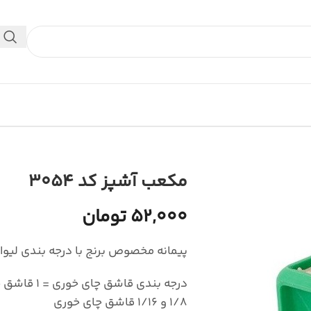
 داخلی استفاده کنید.
مکعب آشپز کد 3054
52,000 تومان
پیمانه مخصوص برنج با درجه بندی لیوان = 1/3 لیوان – 1/2 لیوان – 4
1/8 و 1/16 قاشق چای خوری