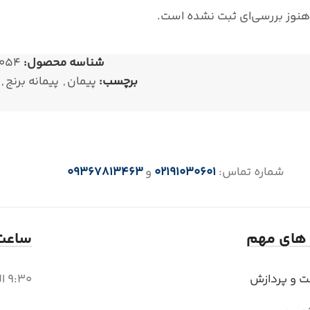
هنوز بررسی‌ای ثبت نشده است.
شناسه محصول:
054
برچسب:
پیمان
,
پیمانه برنج
,
شماره تماس:
02191030601
و
09367813463
 های مهم
ساعت 
بت و پردازش
9:30 الی 18 (6 بعد از ظهر)