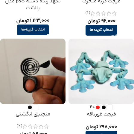
فیجت گربه متحرک
نگهدارنده دسته ps5 مدل
بالشت
(1)
1,123,000 تومان
92,000 تومان
انتخاب گزینه‌ها
انتخاب گزینه‌ها
+4
فیجت غورباقه
منجنیق انگشتی
(2)
298,000 تومان