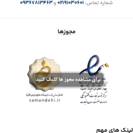
شماره تماس:
02191030601
و
09367813463
مجوزها
لینک های مهم