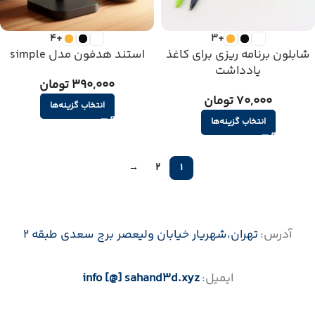
+4
+3
شابلون برنامه ریزی برای کاغذ
استند هدفون مدل simple
یادداشت
390,000 تومان
70,000 تومان
انتخاب گزینه‌ها
انتخاب گزینه‌ها
→
2
1
آدرس:
تهران،‌شهریار خیابان ولیعصر برج سعدی طبقه 2
ایمیل:
info [@] sahand3d.xyz