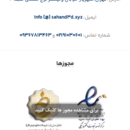
ایمیل:
info [@] sahand3d.xyz
شماره تماس:
02191030601
و
09367813463
مجوزها