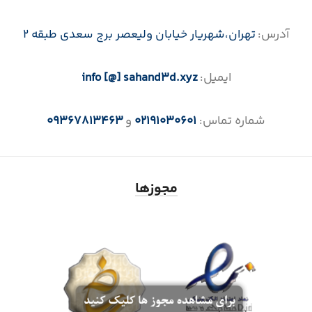
آدرس:
تهران،‌شهریار خیابان ولیعصر برج سعدی طبقه 2
ایمیل:
info [@] sahand3d.xyz
شماره تماس:
02191030601
و
09367813463
مجوزها